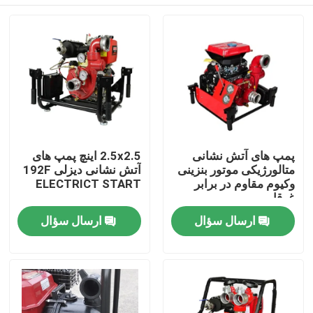
پمپ های آتش نشانی
2.5x2.5 اینچ پمپ های
متالورژیکی موتور بنزینی
آتش نشانی دیزلی 192F
وکیوم مقاوم در برابر
ELECTRICT START
غرقابی
صفحه اصلی
ارسال سؤال
ارسال سؤال
محصولات
درباره ما