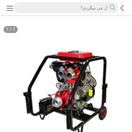
1
/
1