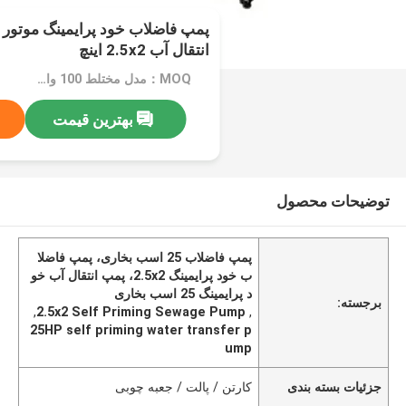
انتقال آب 2.5x2 اینچ
MOQ：مدل مختلط 100 واحدی
بهترین قیمت
توضیحات محصول
پمپ فاضلاب 25 اسب بخاری، پمپ فاضلا
ب خود پرایمینگ 2.5x2، پمپ انتقال آب خو
د پرایمینگ 25 اسب بخاری
برجسته:
,
2.5x2 Self Priming Sewage Pump
,
25HP self priming water transfer p
ump
جزئیات بسته بندی
کارتن / پالت / جعبه چوبی