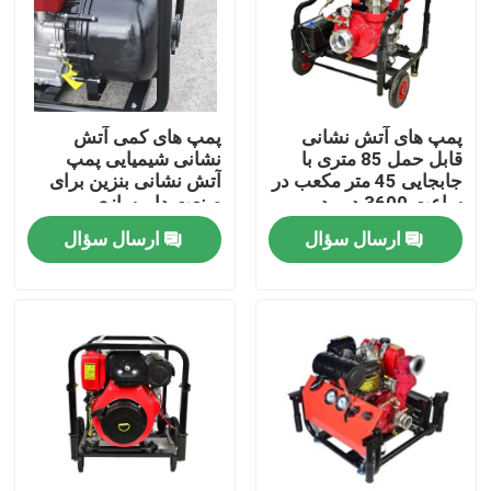
تور کارخانه
کنترل کیفیت
پمپ های آتش نشانی
پمپ های کمی آتش
قابل حمل 85 متری با
نشانی شیمیایی پمپ
جابجایی 45 متر مکعب در
آتش نشانی بنزین برای
با ما تماس بگیرید
ساعت 3600 دور در
صنعت داروسازی
دقیقه
ارسال سؤال
ارسال سؤال
اخبار
موارد
ژنراتورهای جوشکاری بنزینی
دیزل ژنراتور جوش