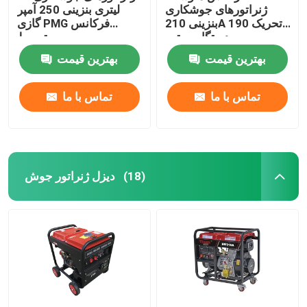
ژنراتورهای جوشکاری
لیتری بنزینی 250 آمپر
بنزینی 210A تحریک 190F
گازی PMG فرکانس
دستگاه موتور
متوسط
بهترین قیمت
بهترین قیمت
تماس با ما
تماس با ما
دیزل ژنراتور جوش
(18)