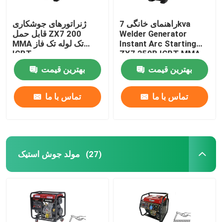
راهنمای خانگی 7kva
ژنراتورهای جوشکاری
Welder Generator
قابل حمل ZX7 200
Instant Arc Starting
MMA تک لوله تک فاز
IGBT
ZX7 250B IGBT MMA
بهترین قیمت
بهترین قیمت
تماس با ما
تماس با ما
مولد جوش استیک
(27)