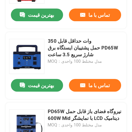
تماس با ما
بهترین قیمت
محصولات
ژنراتورهای جوشکاری بنزینی
350 وات حداقل قابل
حمل پشتیبان ایستگاه برق PD65W
دیزل ژنراتور جوش
شارژ سریع 3.5 ساعت
MOQ：مدل مختلط 100 واحدی
ژنراتورهای جوشکاری قوس الکتریکی
تماس با ما
بهترین قیمت
ژنراتورهای جوشکاری قابل حمل
مولد جوش استیک
PD65W نیروگاه فضای باز قابل حمل
600W Mid با نمایشگر LCD دینامیک
MOQ：مدل مختلط 100 واحدی
جوشکار موتور محور