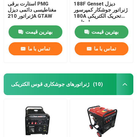
188F Genset دیزل
استارت برقی PMG
ژنراتور جوشکار کمپرسور
مغناطیسی دائمی دیزل
180A تحریک الکتریکی
ژنراتور 210A GTAW
استارت
بهترین قیمت
بهترین قیمت
تماس با ما
تماس با ما
ژنراتورهای جوشکاری قوس الکتریکی
(10)