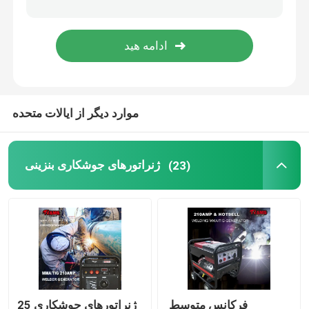
پمپ های آتش نشانی
چرخ دستی تاشو
موارد دیگر از ایالات متحده
ژنراتورهای جوشکاری بنزینی
(23)
فرکانس متوسط ​​
ژنراتورهای جوشکاری 25