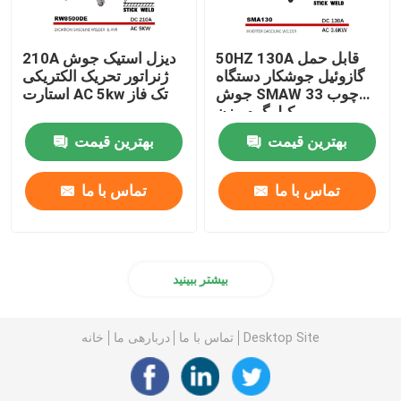
50HZ 130A قابل حمل
210A دیزل استیک جوش
گازوئیل جوشکار دستگاه
ژنراتور تحریک الکتریکی
جوش SMAW چوب 33
استارت AC 5kw تک فاز
کیلوگرم وزن
بهترین قیمت
بهترین قیمت
تماس با ما
تماس با ما
بیشتر ببینید
Desktop Site
تماس با ما
دربارهی ما
خانه