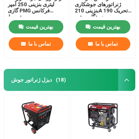
ژنراتورهای جوشکاری
لیتری بنزینی 250 آمپر
بنزینی 210A تحریک 190F
گازی PMG فرکانس
دستگاه موتور
متوسط
بهترین قیمت
بهترین قیمت
تماس با ما
تماس با ما
دیزل ژنراتور جوش
(18)