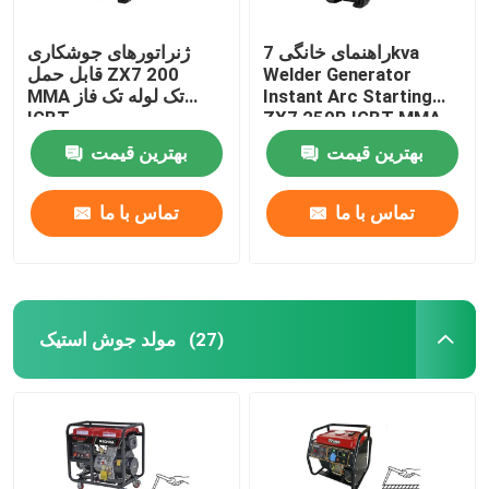
راهنمای خانگی 7kva
ژنراتورهای جوشکاری
Welder Generator
قابل حمل ZX7 200
Instant Arc Starting
MMA تک لوله تک فاز
IGBT
ZX7 250B IGBT MMA
بهترین قیمت
بهترین قیمت
تماس با ما
تماس با ما
مولد جوش استیک
(27)