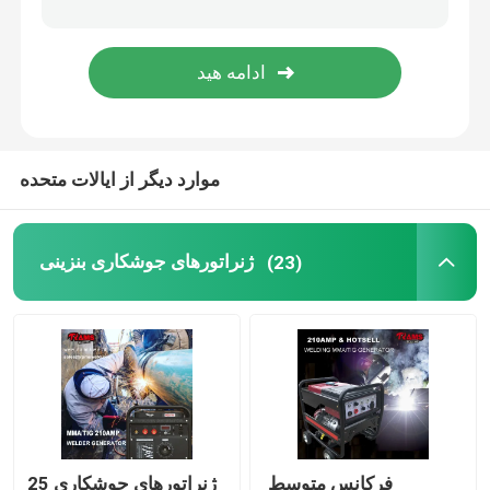
پمپ های آتش نشانی
چرخ دستی تاشو
موارد دیگر از ایالات متحده
ژنراتورهای جوشکاری بنزینی
(23)
فرکانس متوسط ​​
ژنراتورهای جوشکاری 25