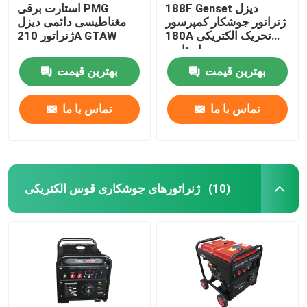
188F Genset دیزل
استارت برقی PMG
ژنراتور جوشکار کمپرسور
مغناطیسی دائمی دیزل
180A تحریک الکتریکی
ژنراتور 210A GTAW
استارت
بهترین قیمت
بهترین قیمت
تماس با ما
تماس با ما
ژنراتورهای جوشکاری قوس الکتریکی
(10)