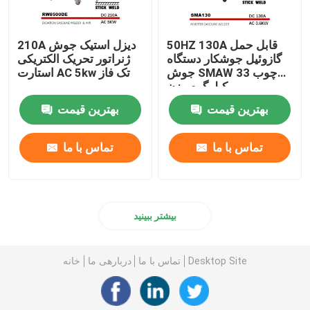
50HZ 130A قابل حمل
210A دیزل استیک جوش
گازوئیل جوشکار دستگاه
ژنراتور تحریک الکتریکی
جوش SMAW چوب 33
استارت AC 5kw تک فاز
کیلوگرم وزن
بهترین قیمت
بهترین قیمت
تماس با ما
تماس با ما
بیشتر ببینید
Desktop Site
تماس با ما
دربارهی ما
خانه