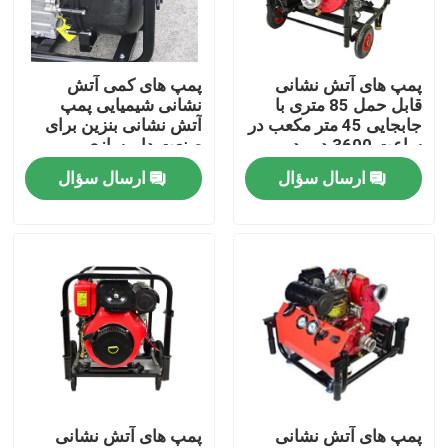
تور کارخانه
پمپ های آتش نشانی
پمپ های کمی آتش
قابل حمل 85 متری با
نشانی شیمیایی پمپ
کنترل کیفیت
جابجایی 45 متر مکعب در
آتش نشانی بنزین برای
ساعت 3600 دور در
صنعت داروسازی
دقیقه
ارسال سؤال
ارسال سؤال
با ما تماس بگیرید
اخبار
موارد
ژنراتورهای جوشکاری بنزینی
پمپ های آتش نشانی
پمپ های آتش نشانی
دیزل ژنراتور جوش