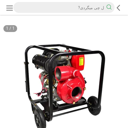
1
/
1