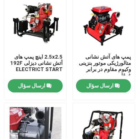
پمپ های آتش نشانی
2.5x2.5 اینچ پمپ های
متالورژیکی موتور بنزینی
آتش نشانی دیزلی 192F
وکیوم مقاوم در برابر
ELECTRICT START
غرقابی
ارسال سؤال
ارسال سؤال
صفحه اصلی
محصولات
درباره ما