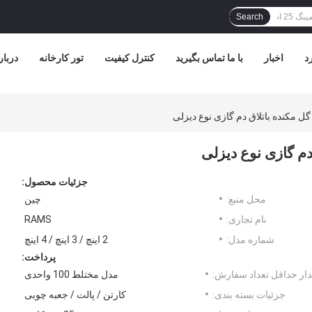
Search
د
اخبار
با ما تماس بگیرید
کنترل کیفیت
تور کارخانه
دربار
جزئیات محصول:
محل منبع:
چین
نام تجاری:
RAMS
شماره مدل:
2 اینچ / 3 اینچ / 4 اینچ
پرداخت:
ار حداقل تعداد سفارش:
مدل مختلط 100 واحدی
جزئیات بسته بندی:
کارتن / پالت / جعبه چوبی