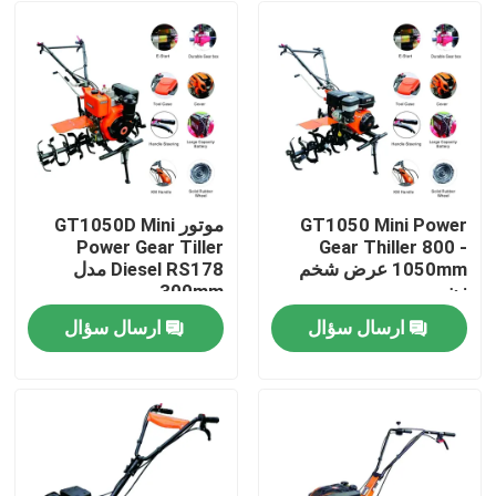
GT1050 Mini Power
موتور GT1050D Mini
Power Gear Tiller
Gear Thiller 800 -
1050mm عرض شخم
Diesel RS178 مدل
زن
300mm
ارسال سؤال
ارسال سؤال
صفحه اصلی
محصولات
درباره ما