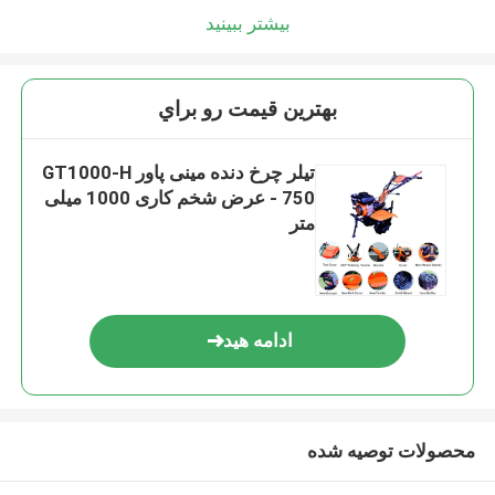
بیشتر ببینید
بهترين قيمت رو براي
تیلر چرخ دنده مینی پاور GT1000-H
750 - عرض شخم کاری 1000 میلی
متر
ادامه هید
محصولات توصیه شده