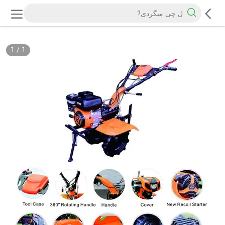
1
/
1