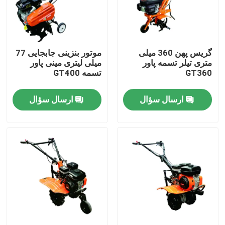
تور کارخانه
گریس پهن 360 میلی
موتور بنزینی جابجایی 77
کنترل کیفیت
متری تیلر تسمه پاور
میلی لیتری مینی پاور
GT360
تسمه GT400
با ما تماس بگیرید
ارسال سؤال
ارسال سؤال
اخبار
موارد
ژنراتورهای جوشکاری بنزینی
دیزل ژنراتور جوش