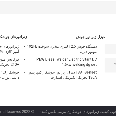
1.8kw PMG Diesel
System SMAW
PMG نوع L
Stick Welder
Medium
Frequency
دیزل ژنراتور جوش
ژنراتورهای جوشکا
دستگاه جوش 12.5 لیتری مخزن سوخت 192FE
موتور دیزلی
آمپر گازی PMG فرکانس متوسط
PMG Diesel Welder Electric Start DC
فرکانس متوسط
1.6kw welding dg set
210A تحریک 190F دستگاه موتور
188F Genset دیزل ژنراتور جوشکار کمپرسور
180A تحریک الکتریکی استارت
دائمی نوع L جوشکارهای گاز محور
وب کیفیت ژنراتورهای جوشکاری بنزینی تامین کننده.
© 2022 welding-generators.com. All Rights Reserved.