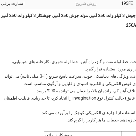
195FE
روش شروع:
استارت برقی
لو وات 250 آمپر
,
مولد جوش 250 آمپر
,
جوشکار 3 کیلو وات 250 آمپر
خت خط لوله نفت و گاز، راه آهن، خط لوله شهری، کارخانه های شیمیایی،
اری مورد استفاده قرار گیرد.
• با استفاده از یکسو کننده سه فاز فرکانس متوسط، جریان صاف، ویژگی های دینامیکی خوب، سرعت پاسخ سریع (1-3 میلی ثانیه) می تواند
ری قوس الکتریکی و الکترود اسیدی و قلیایی و آرگون مناسب است.
ن کم، راندمان بالا، راندمان می تواند به 90% برسد.
• رها کردن نرخ شکست بالاتر IGBT (ترانزیستور دوقطبی گیت عایق) حالت کنترل نوع invagination را اتخاذ کرد، تا حد زیادی قابلیت اطمینان
تفاده از ابزارهای الکتریکی کوچک را برآورده می کند.
زه دهید خدمات ما هر کاربر را گرم کند.
جوشکار ژنراتور