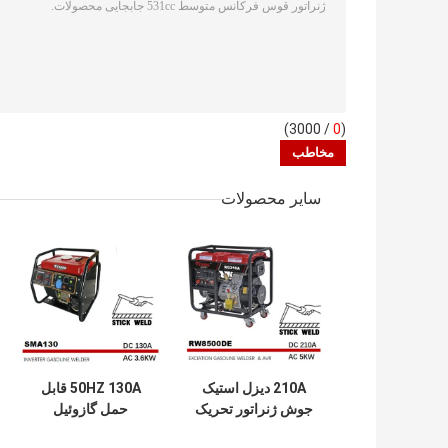
/ 3000)
0
(
سایر محصولات
210A دیزل استیک
50HZ 130A قابل
جوش ژنراتور تحریک
حمل گازوئیل
الکتریکی استارت AC
جوشکار دستگاه