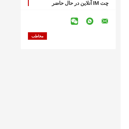
چت IM آنلاین در حال حاضر