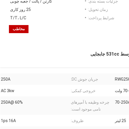
جزئیات بسته بندی:
کارتن / پالت / جعبه چوبی
زمان تحویل:
25 روز کاری
شرایط پرداخت:
T/T، L/C
مخاطب
RWG25
جریان جوش DC:
250A
7 ولت
خروجی کمکی:
AC 3kw
70-250
چرخه وظیفه با آمپرهای
60% @250A
نامی موجود است:
25 لیتر
ظروف:
1ps 16A