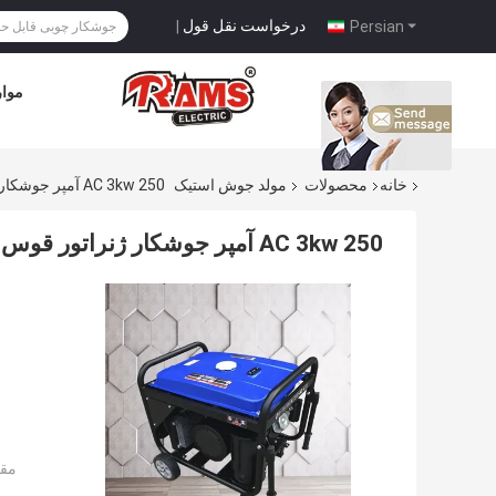
درخواست نقل قول
|
Persian
موار
خانه
محصولات
مولد جوش استیک
AC 3kw 250 آمپر جوشکار ژنراتور قوس فرکانس متوسط ​​531cc جابجایی
AC 3kw 250 آمپر جوشکار ژنراتور قوس فرکانس متوسط ​​531cc جابجایی
مقد