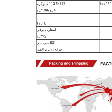
250/
113.5/117 کیلوگرم
93/198/264
195FE
استارت برقی
92*75
531 سی سی
جرقه زنی تراکمی