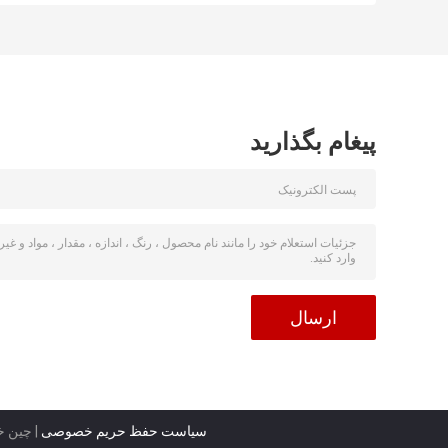
5kw تک فاز
جوش SMAW چوب
33 کیلوگرم وزن
پیغام بگذارید
سیاست حفظ حریم خصوصی
| چین خ