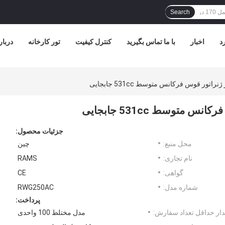
Search
د
اخبار
با ما تماس بگیرید
کنترل کیفیت
تور کارخانه
دربار
جزئیات محصول:
محل منبع:
چین
نام تجاری:
RAMS
گواهی:
CE
شماره مدل:
RWG250AC
پرداخت:
ار حداقل تعداد سفارش:
مدل مختلط 100 واحدی