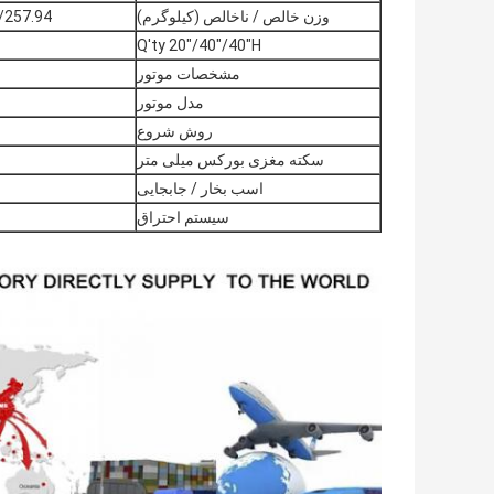
وزن خالص / ناخالص (کیلوگرم)
257.94 Ibs
Q'ty 20"/40"/40"H
مشخصات موتور
مدل موتور
روش شروع
سکته مغزی بورکس میلی متر
اسب بخار / جابجایی
سیستم احتراق