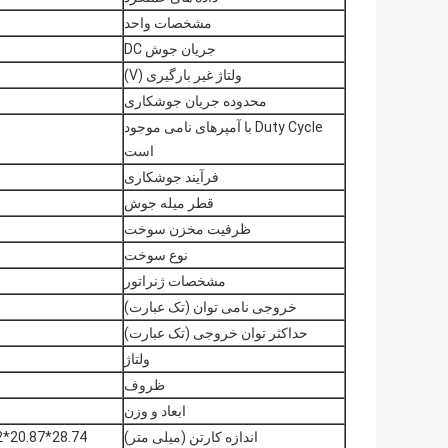
مشخصات واحد
جریان جوش DC
ولتاژ غیر بارگیری (V)
محدوده جریان جوشکاری
Duty Cycle با آمپرهای نامی موجود
است
فرآیند جوشکاری
قطر میله جوش
ظرفیت مخزن سوخت
نوع سوخت
مشخصات ژنراتور
خروجی نامی توان (تک عبارت)
حداکثر توان خروجی (تک عبارت)
ولتاژ
ظروف
ابعاد و وزن
اندازه کارتن (میلی متر)
28.74*20.87*25.2 اینچ